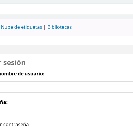
álogo
Nube de etiquetas
Bibliotecas
r sesión
nombre de usuario:
ña:
r contraseña